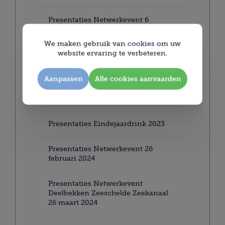
Presentaties Netwerkevent 6
September 2023
We maken gebruik van
cookies
om uw
website ervaring te verbeteren.
Persbericht Veiligheid op de
waterwegen
Aanpassen
Alle cookies aanvaarden
presentatie event "Deelbekken
Kleine Kanalen"
Presentaties Eindejaardrink 2023
Presentaties Netwerkevent 26
februari 2024
Presentaties Netwerkevent
Deelbekken Zeeschelde Zeekanaal
26 maart 2024