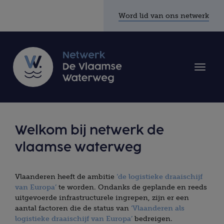
Word lid van ons netwerk
Toggle
naviga
Welkom bij netwerk de
vlaamse waterweg
Vlaanderen heeft de ambitie
‘de logistieke draaischijf
van Europa’
te worden. Ondanks de geplande en reeds
uitgevoerde infrastructurele ingrepen, zijn er een
aantal factoren die de status van
‘Vlaanderen als
logistieke draaischijf van Europa’
bedreigen.