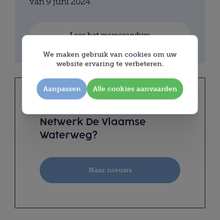
van 9 juni 2024.
Lees het memorandum
We maken gebruik van
cookies
om uw
website ervaring te verbeteren.
Aanpassen
Alle cookies aanvaarden
Op de hoogte blijven van
Netwerk De Vlaamse
Waterweg?
Naar nieuws