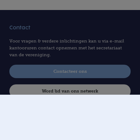
Contact
Voor vragen & verdere inlichtingen kan u via e-mail
kantooruren contact opnemen met het secretariaat
van de vereniging.
Contacteer ons
Word lid van ons netwerk
Nieuwsbrief