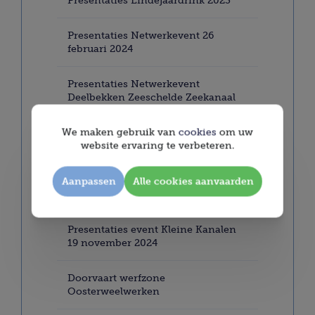
Presentaties Eindejaardrink 2023
Presentaties Netwerkevent 26
februari 2024
Presentaties Netwerkevent
Deelbekken Zeeschelde Zeekanaal
26 maart 2024
We maken gebruik van
cookies
om uw
website ervaring te verbeteren.
Presentaties Algemene Vergadering
Voorzitterswissel NDVW
Aanpassen
Alle cookies aanvaarden
Hinderkalender
Presentaties event Kleine Kanalen
19 november 2024
Doorvaart werfzone
Oosterweelwerken