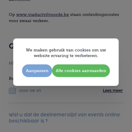
Op
www.viaductvilvoorde.be
staan omleidingsroutes
voor zwaar verkeer.
Gerelateerde berichten
We maken gebruik van
cookies
om uw
website ervaring te verbeteren.
Hinderkalender Augustus 2026
Aanpassen
Alle cookies aanvaarden
Bekijk hier de hinderkalender van augustus 2026
2026-08-05
Lees meer
Wist u dat de deelnemerslijst van events online
beschikbaar is ?