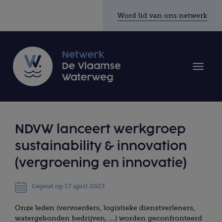
Word lid van ons netwerk
Toggle
naviga
NDVW lanceert werkgroep
sustainability & innovation
(vergroening en innovatie)
Gepost op 17 april 2023
Onze leden (vervoerders, logistieke dienstverleners,
watergebonden bedrijven, ...) worden geconfronteerd