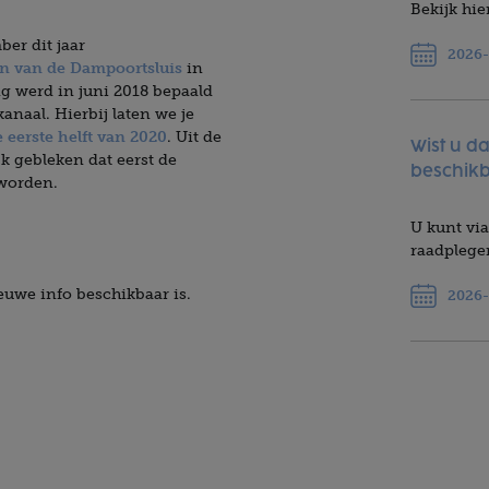
Bekijk hi
er dit jaar
2026-
en van de Dampoortsluis
in
g werd in juni 2018 bepaald
anaal. Hierbij laten we je
e eerste helft van 2020
. Uit de
Wist u d
k gebleken dat eerst de
beschikb
 worden.
U kunt via
raadpleg
euwe info beschikbaar is.
2026-