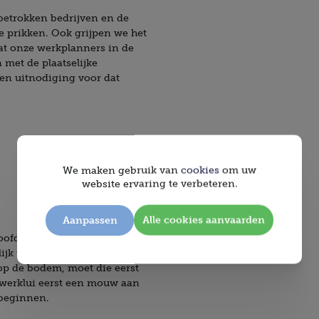
betrokken bedrijven en de
 prikken. Ook grijpen we het
at onze werkplanners in de
met de plaatselijke
een uitnodiging voor dat
We maken gebruik van
cookies
om uw
website ervaring te verbeteren.
Aanpassen
Alle cookies aanvaarden
hoofden vooraf droog om de
ijk te maken. Door het water
op de bodem, moet die eerst
 werklui eerst een mouw aan
 beginnen.