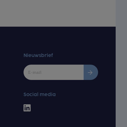
Nieuwsbrief
Social media
Linkedin
Netwerk
De
Vlaamse