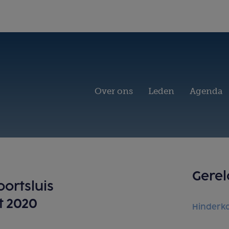
Over ons
Leden
Agenda
Gerel
ortsluis
t 2020
Hinderka